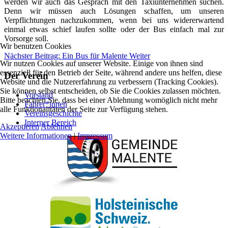
werden wir auch das Gespräch mit den Taxiunternehmen suchen.
Denn wir müssen auch Lösungen schaffen, um unseren
Verpflichtungen nachzukommen, wenn bei uns widererwartend
einmal etwas schief laufen sollte oder der Bus einfach mal zur
Vorsorge soll.
Wir benutzen Cookies
Nächster Beitrag: Ein Bus für Malente
Weiter
Wir nutzen Cookies auf unserer Website. Einige von ihnen sind
essenziell für den Betrieb der Seite, während andere uns helfen, diese
Der Verein
Website und die Nutzererfahrung zu verbessern (Tracking Cookies).
Sie können selbst entscheiden, ob Sie die Cookies zulassen möchten.
Vorstand
Bitte beachten Sie, dass bei einer Ablehnung womöglich nicht mehr
Fahrer*innen
alle Funktionalitäten der Seite zur Verfügung stehen.
Vereinsgeschichte
Interner Bereich
Akzeptieren
Ablehnen
Weitere Informationen
|
Impressum